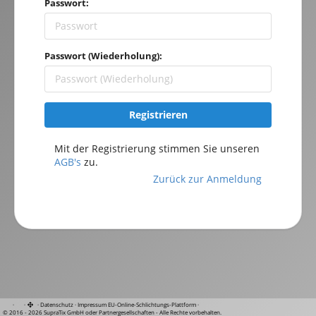
Passwort:
Passwort (Wiederholung):
Registrieren
Mit der Registrierung stimmen Sie unseren
AGB's
zu.
Zurück zur Anmeldung
·
·
·
Datenschutz
·
Impressum
EU-Online-Schlichtungs-Plattform
·
© 2016 - 2026 SupraTix GmbH oder Partnergesellschaften - Alle Rechte vorbehalten.